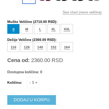
Size chart (mere veličina)
Muške Veličine (
2710.00 RSD
):
M
L
XL
XXL
S
Dečije Veličine (
2360.00 RSD
):
116
128
140
152
164
Cena od:
2360.00
RSD
Dostupna količina:
0
Količina:
-
+
DODAJ U KORPU