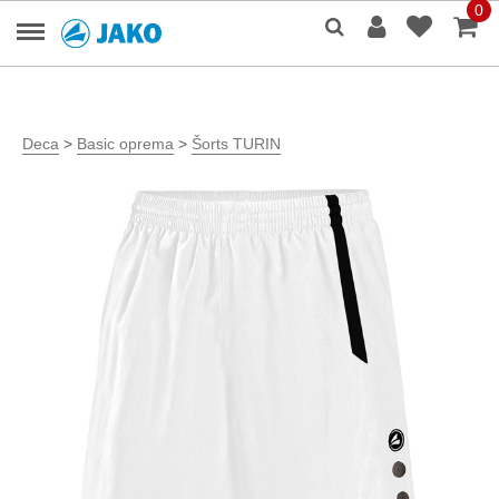
0
Deca
>
Basic oprema
>
Šorts TURIN