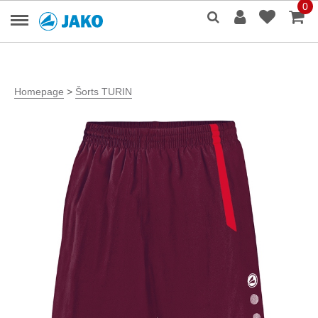
0
Homepage
>
Šorts TURIN