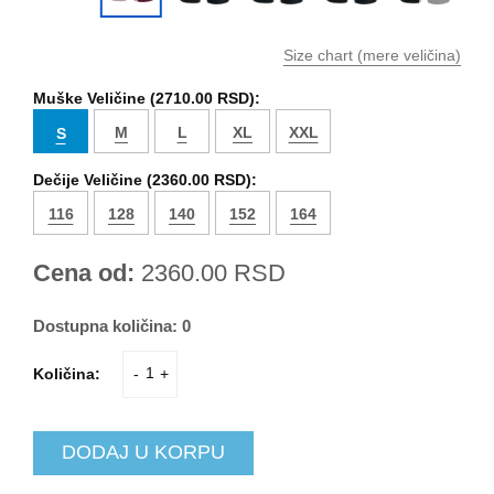
Size chart (mere veličina)
Muške Veličine (
2710.00 RSD
):
M
L
XL
XXL
S
Dečije Veličine (
2360.00 RSD
):
116
128
140
152
164
Cena od:
2360.00
RSD
Dostupna količina:
0
Količina:
-
+
DODAJ U KORPU