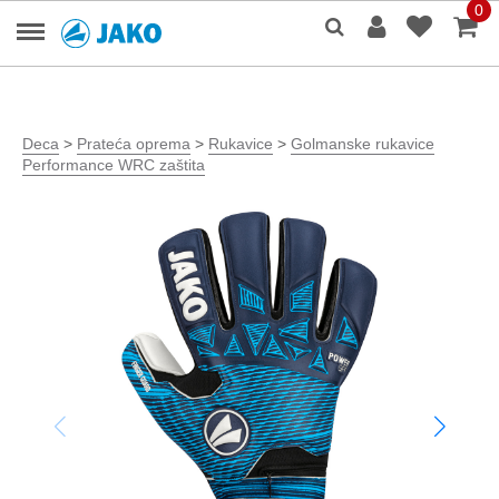
0
Deca
>
Prateća oprema
>
Rukavice
>
Golmanske rukavice
Performance WRC zaštita