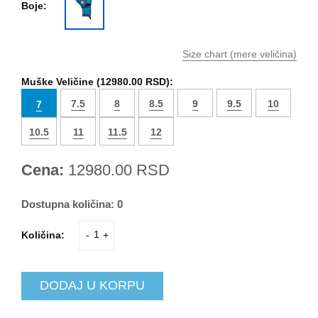
Boje:
Size chart (mere veličina)
Muške Veličine (
12980.00 RSD
):
7.5
8
8.5
9
9.5
10
7
10.5
11
11.5
12
Cena:
12980.00
RSD
Dostupna količina:
0
Količina:
-
+
DODAJ U KORPU