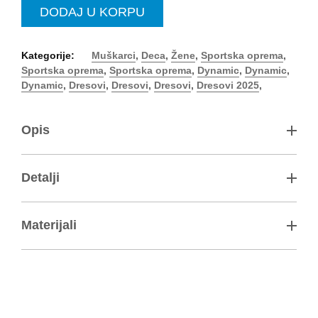
DODAJ U KORPU
Kategorije:
Muškarci
,
Deca
,
Žene
,
Sportska oprema
,
Sportska oprema
,
Sportska oprema
,
Dynamic
,
Dynamic
,
Dynamic
,
Dresovi
,
Dresovi
,
Dresovi
,
Dresovi 2025
,
Opis
Detalji
Materijali
Poliester interlok, 100% poliester (recikliran)