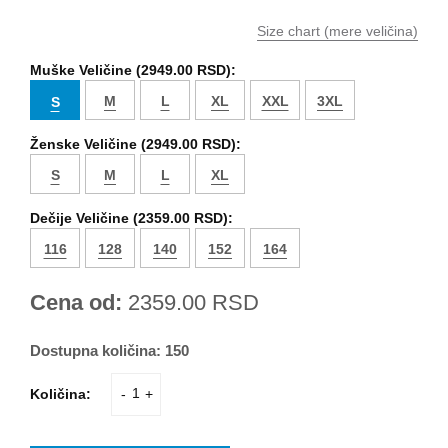
Size chart (mere veličina)
Muške Veličine (
2949.00 RSD
):
M
L
XL
XXL
3XL
S
Ženske Veličine (
2949.00 RSD
):
S
M
L
XL
Dečije Veličine (
2359.00 RSD
):
116
128
140
152
164
Cena od:
2359.00
RSD
Dostupna količina:
150
Količina:
-
+