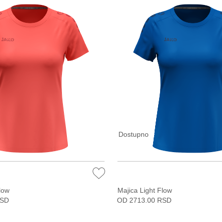
Dostupno
low
Majica Light Flow
RSD
OD 2713.00 RSD