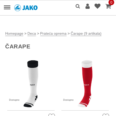
0
Homepage
>
Deca
>
Prateća oprema
>
Čarape (9 artikala)
ČARAPE
Dostupno
Dostupno